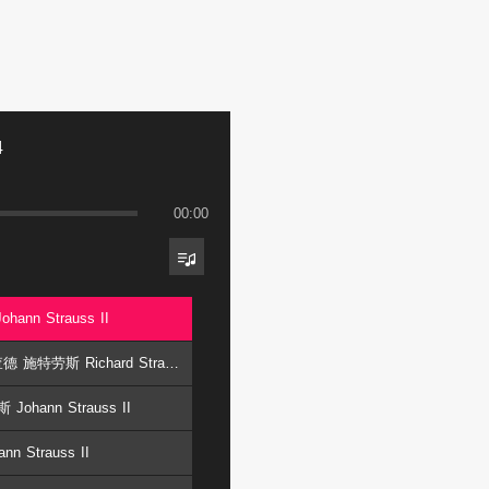
4
00:00
hann Strauss II
2. 浪漫曲 Romance for Clarinet and Orchestra Op.61 - 理查德 施特劳斯 Richard Strauss
Johann Strauss II
n Strauss II