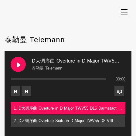
Skip
to
content
泰勒曼 Telemann
D大调序曲 Overture in D Major TWV55 D15 Darmstadt Harlequinade
泰勒曼 Telemann
00:00
1. D大调序曲 Overture in D Major TWV55 D15 Darmstadt Harlequinade - 泰勒曼 Telemann
2. D大调序曲 Overture Suite in D Major TWV55 D8 VIII. Passepied - 泰勒曼 Telemann